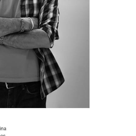
ina
ios.